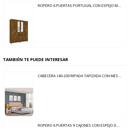
ROPERO 6 PUERTAS PORTUGAL CON ESPEJO MOVAL CASTAÑO WOOD
TAMBIÉN TE PUEDE INTERESAR
CABECERA 140-200 RIPADA TAPIZADA CON MESITA Y LED ESTER DJ YPE | BALI | KRAFT
ROPERO 6 PUERTAS 9 CAJONES CON ESPEJO DUBLIN DJ FREIJO | OFF WHITE