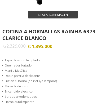
DESCARGAR IMAGEN
COCINA 4 HORNALLAS RAINHA 6373
CLARICE BLANCO
₲
2.329.000
₲
1.395.000
Tapa de vidrio templado
Quemador forjado
Manija Metálica
Doble parrilla deslizante
Luz en el horno (no incluye lampara)
Mesada de Inox
Encendido eléctrico
Bordes arredondados
Horno autolimpiante