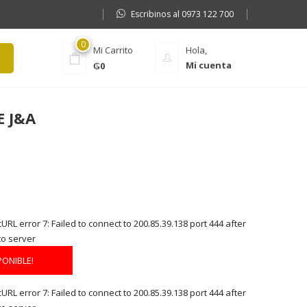
Escribinos al 0973 122 700
0
Mi Carrito
Hola,
Mi cuenta
₲
0
 J&A
RL error 7: Failed to connect to 200.85.39.138 port 444 after
to server
PONIBLE!
RL error 7: Failed to connect to 200.85.39.138 port 444 after