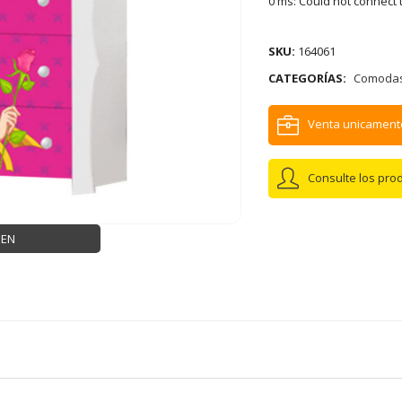
0 ms: Could not connect 
SKU:
164061
CATEGORÍAS:
Comoda
Venta unicament
Consulte los pro
GEN