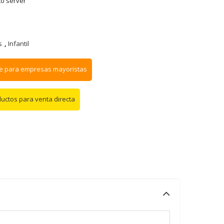
to server
s
,
Infantil
e para empresas mayoristas
ductos para venta directa