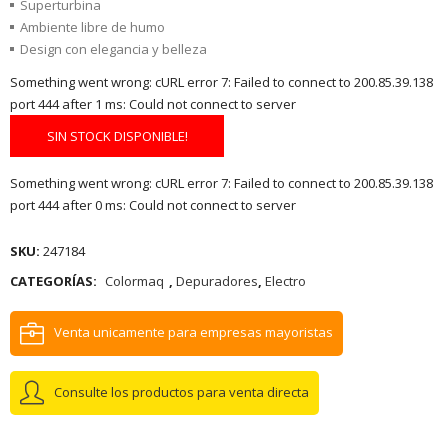
Superturbina
Ambiente libre de humo
Design con elegancia y belleza
Something went wrong: cURL error 7: Failed to connect to 200.85.39.138
port 444 after 1 ms: Could not connect to server
SIN STOCK DISPONIBLE!
Something went wrong: cURL error 7: Failed to connect to 200.85.39.138
port 444 after 0 ms: Could not connect to server
SKU:
247184
CATEGORÍAS:
Colormaq
,
Depuradores
,
Electro
Venta unicamente para empresas mayoristas
Consulte los productos para venta directa