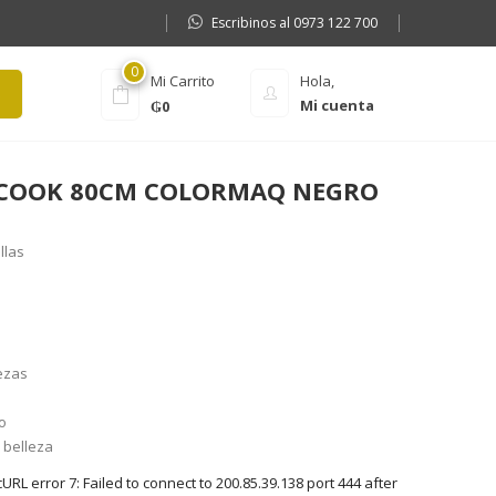
Escribinos al 0973 122 700
0
Mi Carrito
Hola,
Mi cuenta
₲
0
COOK 80CM COLORMAQ NEGRO
llas
ezas
o
 belleza
RL error 7: Failed to connect to 200.85.39.138 port 444 after