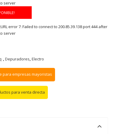
to server
PONIBLE!
RL error 7: Failed to connect to 200.85.39.138 port 444 after
to server
q
,
Depuradores
,
Electro
e para empresas mayoristas
ductos para venta directa