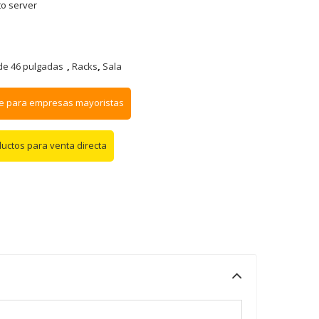
to server
de 46 pulgadas
,
Racks
,
Sala
e para empresas mayoristas
ductos para venta directa