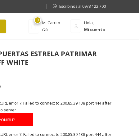
Escribinos al 0973 122 700
0
Mi Carrito
Hola,
Mi cuenta
₲
0
 PUERTAS ESTRELA PATRIMAR
F WHITE
a
RL error 7: Failed to connect to 200.85.39.138 port 444 after
to server
PONIBLE!
RL error 7: Failed to connect to 200.85.39.138 port 444 after