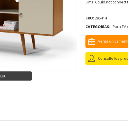
0 ms: Could not connect 
SKU:
285414
CATEGORÍAS:
Para TV 
Venta unicament
Consulte los pro
GEN