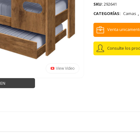
SKU:
292641
CATEGORÍAS:
Camas
,
Venta unicament
Consulte los pro
View Video
GEN