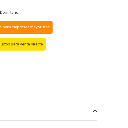
Dormitorio
e para empresas mayoristas
ductos para venta directa