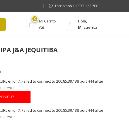
Escribinos al 0973 122 700
0
Mi Carrito
Hola,
Mi cuenta
₲
0
IPA J&A JEQUITIBA
t
RL error 7: Failed to connect to 200.85.39.138 port 444 after
to server
PONIBLE!
RL error 7: Failed to connect to 200.85.39.138 port 444 after
to server