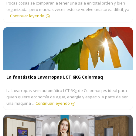
Pocas cosas se comparan a tener una sala en total orden y bien
organizada, pero muchas veces esto se vuelve una tarea difícil, ya
...
Continuar leyendo
La fantástica Lavarropas LCT 6KG Colormaq
La lavarropas semiautomática LCT 6Kg de Colormaq es ideal para
quien quiere economía de agua, energía y espacio. A parte de ser
una maquina ...
Continuar leyendo