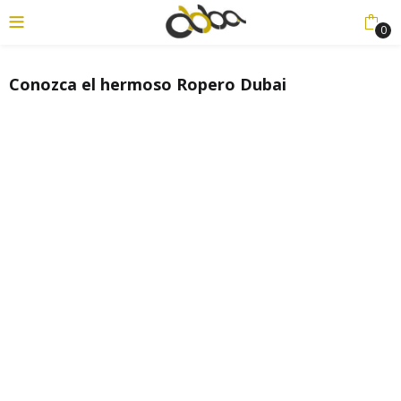
0
Conozca el hermoso Ropero Dubai
enu (Productos)